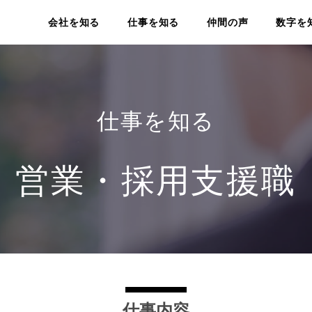
会社を知る
仕事を知る
仲間の声
数字を
ご挨拶・会社概要
営業・採用支援職
デー
経営理念・グループビジョン
イベント・キャスティング職
キャ
事業内容
本社グループ管理部
仕事を知る
会社紹介動画
新規事業・DX推進職
営業・採用支援職
CSR・社会活動
仕事内容