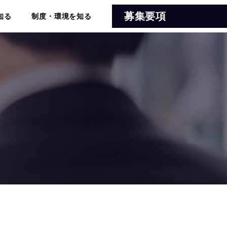
募集要項
知る
制度・環境を知る
タで見るプラスアドグループ
21の制度
リアステップ事例
福利厚生